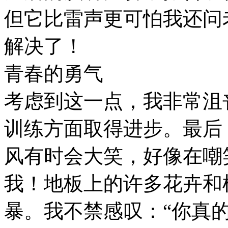
但它比雷声更可怕我还问
解决了！
青春的勇气
考虑到这一点，我非常沮
训练方面取得进步。最后
风有时会大笑，好像在嘲
我！地板上的许多花卉和
暴。我不禁感叹：“你真