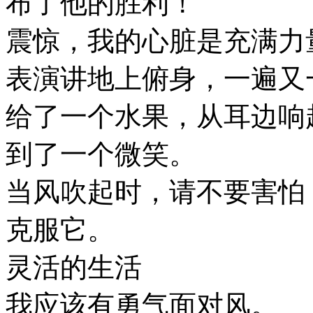
布了他的胜利！
震惊，我的心脏是充满力
表演讲地上俯身，一遍又
给了一个水果，从耳边响
到了一个微笑。
当风吹起时，请不要害怕
克服它。
灵活的生活
我应该有勇气面对风。