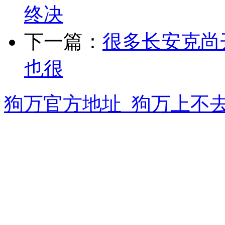
终决
下一篇：
很多长安克尚
也很
狗万官方地址_狗万上不