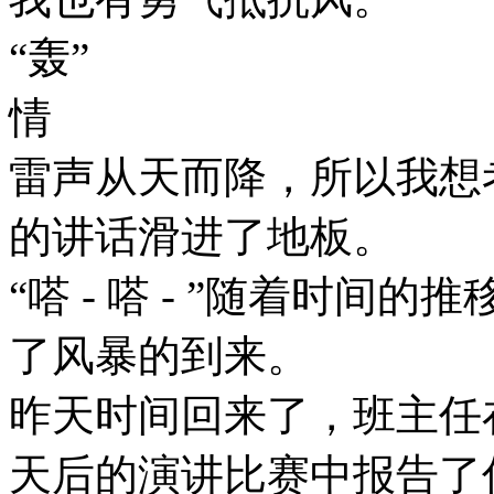
“轰”
情
雷声从天而降，所以我想
的讲话滑进了地板。
“嗒 - 嗒 - ”随着时间
了风暴的到来。
昨天时间回来了，班主任
天后的演讲比赛中报告了