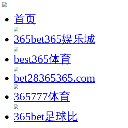
首页
365bet365娱乐城
best365体育
bet28365365.com
365777体育
365bet足球比