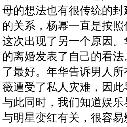
母的想法也有很传统的封
的关系，杨幂一直是按照
这次出现了另一个原因。
的离婚发表了自己的看法
了最好。年华告诉男人所
薇遭受了私人灾难，因此
与此同时，我们知道娱乐
与明星变红有关，很容易