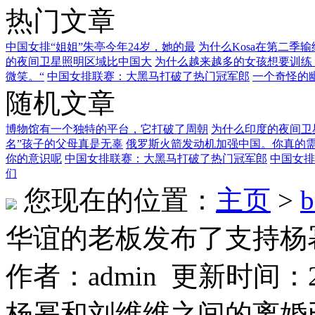
热门文章
中国女排“姐姐”朱亭今年24岁，她的最
为什么Kosa在第二季输给
的夜间卫星照明区域比中国大
为什么越来越多的女孩想要训练
微笑。“
中国女排联赛：大黑马打破了热门冠军郎
一个奇怪的
随机文章
博物馆有一个独特的平台，它打破了周朝
为什么印度的夜间卫
名”孩子的父母真是无辜
俄罗斯火箭发动机加强中国。你真的
你的意识呢
中国女排联赛：大黑马打破了热门冠军郎
中国女排
们
您现在的位置：
主页
>
b
华谊的老板发布了支持杨
作者：admin 更新时间：2019
杨幂和刘维维之间的离婚