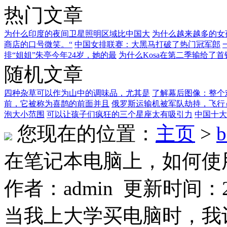
热门文章
为什么印度的夜间卫星照明区域比中国大
为什么越来越多的女
商店的口号微笑。“
中国女排联赛：大黑马打破了热门冠军郎
排“姐姐”朱亭今年24岁，她的最
为什么Kosa在第二季输给了首钢？
随机文章
四种杂草可以作为山中的调味品，尤其是
了解幕后图像：整个
前，它被称为喜鹊的前面并且
俄罗斯运输机被军队劫持，飞行
泡大小范围
可以让孩子们疯狂的三个星座太有吸引力
中国十大
您现在的位置：
主页
>
b
在笔记本电脑上，如何使用Sea
作者：admin 更新时间：2019
当我上大学买电脑时，我