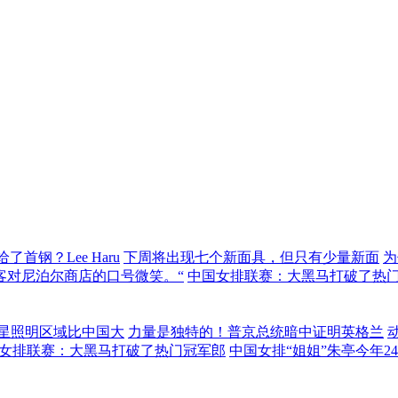
了首钢？Lee Haru
下周将出现七个新面具，但只有少量新面
为
客对尼泊尔商店的口号微笑。“
中国女排联赛：大黑马打破了热
星照明区域比中国大
力量是独特的！普京总统暗中证明英格兰
女排联赛：大黑马打破了热门冠军郎
中国女排“姐姐”朱亭今年2