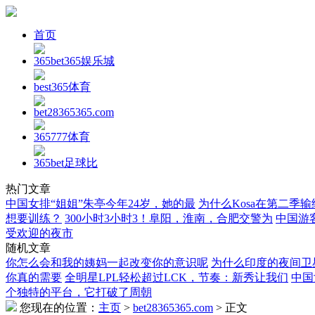
首页
365bet365娱乐城
best365体育
bet28365365.com
365777体育
365bet足球比
热门文章
中国女排“姐姐”朱亭今年24岁，她的最
为什么Kosa在第二季输给
想要训练？
300小时3小时3！阜阳，淮南，合肥交警为
中国游
受欢迎的夜市
随机文章
你怎么会和我的姨妈一起改变你的意识呢
为什么印度的夜间卫
你真的需要
全明星LPL轻松超过LCK，节奏：新秀让我们
中国
个独特的平台，它打破了周朝
您现在的位置：
主页
>
bet28365365.com
> 正文