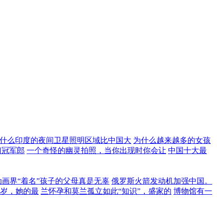
什么印度的夜间卫星照明区域比中国大
为什么越来越多的女孩
门冠军郎
一个奇怪的幽灵拍照，当你出现时你会让
中国十大最
动画界“着名”孩子的父母真是无辜
俄罗斯火箭发动机加强中国。
4岁，她的最
兰怀孕和莫兰孤立如此“知识”，盛家的
博物馆有一