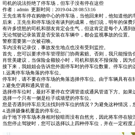
司机的说法拒绝了停车场，但车子没有停在这些
作者：admin 更新时间：2019-04-28 08:53:16
王先生将车停在购物中心的停车场，当他回来时，他知道他的
后来，王先生和停车场没有谈判的成果，他们说，明年的保费
有许多愤怒的司机和朋友肯定会生气，但这肯定是每个人遇到
无论驾驶记录装置是否安装在车辆中，都会监视事故的位置。
警察需要第一次被召唤。
车内没有记录仪，事故发生地点也没有受到监控。
首先，您可以要求停车管理部门协商索赔。否则，我只能报告
肖世美建议，当保险金额较小时，司机和朋友不报保险，因为
接下来，我姐姐会告诉您外面停车时的停车位数量。停车位的
1.远离停车场角落的停车位。
停车时，请不要在停车场的角落选择停车位。由于车辆具有在
2.避免空调和通风管道。
选择停车位时，最好不要停在空调管道或通风管道下方。如果
选择一个只有一侧是柱子或墙壁的停车位。
您是否遇到停车后无法找到停车位的情况？为避免这种情况，
4.选择摄像机覆盖的停车位。
由于地下停车场本身相对较暗而没有自然光，因此将车停在较
当您停止驾驶时，您可以选择以上四种停车位，并在一定程度