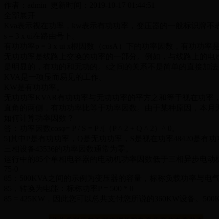
作者：admin 更新时间：2019-10-17 01:44:51
全部展开
Kva表示视在功率，kw表示有功功率，变压器的一般标识牌不
s = 3 x ui在路由号下。
有功功率p = 3 x ui x根因数（cosA）下的功率因
无功功率是线路上交换的功率的一部分。例如，与线路上的电感
是明显的，有功的和无功的。s之间的关系不是简单的直接加法关系，square 
KVA是一项显而易见的工作。
KW是有功功率。
无功功率KVAR有功功率与无功功率的平方之和等于视在功率，K
直角的两侧，有功功率比等于功率因数。由于某种原因，本月无功
如何计算功率因数？
答：功率因数cosφ= P / S = P /[（P ^ 2 + Q ^ 2）^ 0。
5]其中P是有功功率，Q是无功功率，S是视在功率48420是有功
三相设备43536的功率因数通常为零。
运行中的85个单相电容器的电动机功率因数低于三相异步电
75-0
85：500KVA之间的示例为变压器的容量，标称负载功率与
85，转换为电能：标称功率P = 500 * 0
85 = 425KW，因此您可以总共支付您所说的360KW设备