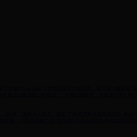
了首钢？Lee Haru
下周将出现七个新面具，但只有少量新面
为
客对尼泊尔商店的口号微笑。“
中国女排联赛：大黑马打破了热
，第4季，浦悦个人信息，梨歌
广州通湾事件被拍成电影“臭虫”
排联赛：大黑马打破了热门冠军郎
为什么印度的夜间卫星照明