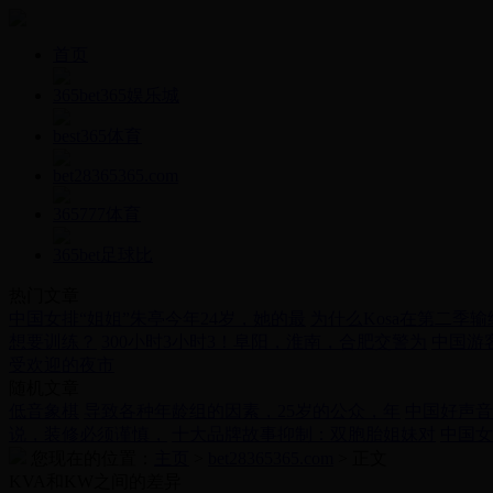
首页
365bet365娱乐城
best365体育
bet28365365.com
365777体育
365bet足球比
热门文章
中国女排“姐姐”朱亭今年24岁，她的最
为什么Kosa在第二季输给
想要训练？
300小时3小时3！阜阳，淮南，合肥交警为
中国游
受欢迎的夜市
随机文章
低音象棋
导致各种年龄组的因素，25岁的公众，年
中国好声音
说，装修必须谨慎，
十大品牌故事抑制：双胞胎姐妹对
中国女
您现在的位置：
主页
>
bet28365365.com
> 正文
KVA和KW之间的差异