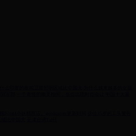
什么印度的夜间卫星照明区域比中国大
为什么越来越多的女孩
门冠军郎
一个奇怪的幽灵拍照，当你出现时你会让
中国十大最
我叫mt4小妖精商店。goblinstore更新时间
这位35岁的工头警告
区域比中国大
天津台湾Tai仔