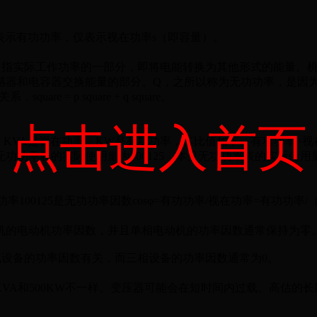
表示有功功率，仅表示视在功率s（即容量）。
数，有功功率是指实际工作功率的一部分，即将电能转换为其他形式的
器和电容器交换能量的部分。Q，之所以称为无功功率，是因为它
= p square + q square。
点击进入首页
VA是视在功率，KW是有功功率，其比值如下。有功功率=视在功率
功率表的实际使用量为100125，本月无功功率表的实际使用量为
功率100125是无功功率因数cosφ=有功功率/视在功率=有功功
动机的电动机功率因数，并且单相电动机的功率因数通常保持为零
电气设备的功率因数有关，而三相设备的功率因数通常为0。
。500KVA和500KW不一样。变压器可能会在短时间内过载。高估