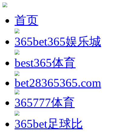
首页
365bet365娱乐城
best365体育
bet28365365.com
365777体育
365bet足球比