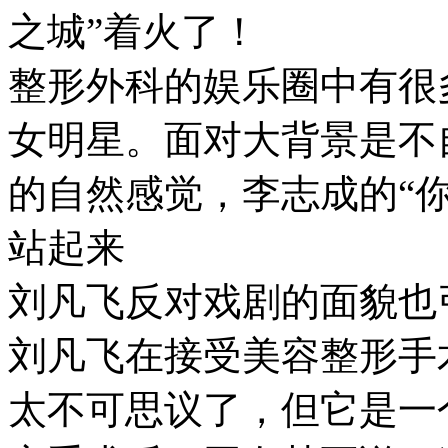
之城”着火了！
整形外科的娱乐圈中有很
女明星。面对大背景是不
的自然感觉，李志成的“
站起来
刘凡飞反对戏剧的面貌也
刘凡飞在接受美容整形手
太不可思议了，但它是一