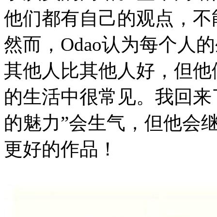
他们都有自己的观点，不
然而，Odao认为每个人
其他人比其他人好，但他
的生活中很常见。我回来
的魅力”会生气，但他会
更好的作品！